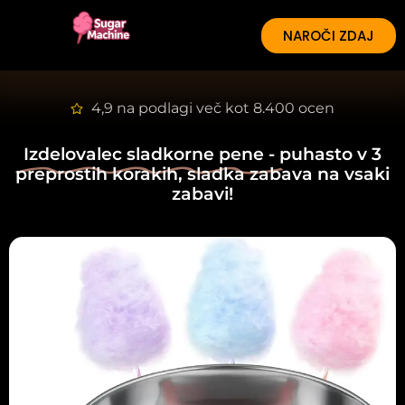
NAROČI ZDAJ
4,9 na podlagi več kot 8.400 ocen
Izdelovalec sladkorne pene -
puhasto v 3
preprostih korakih, sladka zabava na vsaki
zabavi!