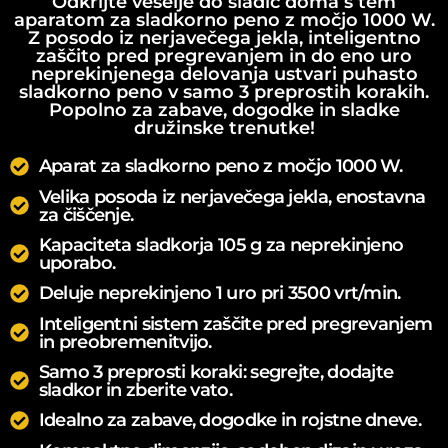
Odkrijte veselje do sladic doma s tem
aparatom za sladkorno peno z močjo 1000 W.
Z posodo iz nerjavečega jekla, inteligentno
zaščito pred pregrevanjem in do eno uro
neprekinjenega delovanja ustvari puhasto
sladkorno peno v samo 3 preprostih korakih.
Popolno za zabave, dogodke in sladke
družinske trenutke!
Aparat za sladkorno peno z močjo 1000 W.
Velika posoda iz nerjavečega jekla, enostavna
za čiščenje.
Kapaciteta sladkorja 105 g za neprekinjeno
uporabo.
Deluje neprekinjeno 1 uro pri 3500 vrt/min.
Inteligentni sistem zaščite pred pregrevanjem
in preobremenitvijo.
Samo 3 preprosti koraki: segrejte, dodajte
sladkor in zberite vato.
Idealno za zabave, dogodke in rojstne dneve.