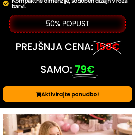
Kompaktne dimenzije, sodoben dizajn v roza
barvi.
50% POPUST
PREJŠNJA CENA:
158€
SAMO:
79€
Aktivirajte ponudbo!