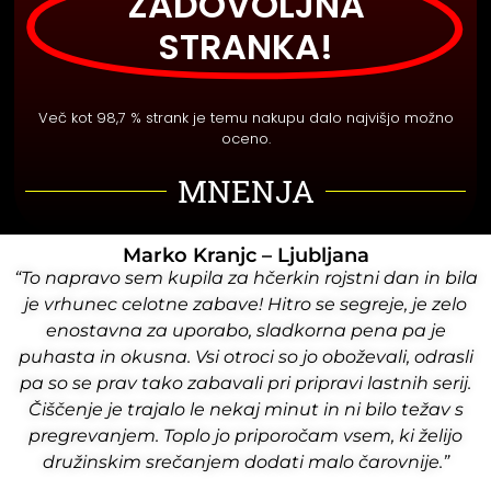
ZADOVOLJNA
STRANKA!
Več kot 98,7 % strank je temu nakupu dalo najvišjo možno
oceno.
MNENJA
Marko Kranjc – Ljubljana
“To napravo sem kupila za hčerkin rojstni dan in bila
je vrhunec celotne zabave! Hitro se segreje, je zelo
enostavna za uporabo, sladkorna pena pa je
puhasta in okusna. Vsi otroci so jo oboževali, odrasli
pa so se prav tako zabavali pri pripravi lastnih serij.
Čiščenje je trajalo le nekaj minut in ni bilo težav s
pregrevanjem. Toplo jo priporočam vsem, ki želijo
družinskim srečanjem dodati malo čarovnije.”