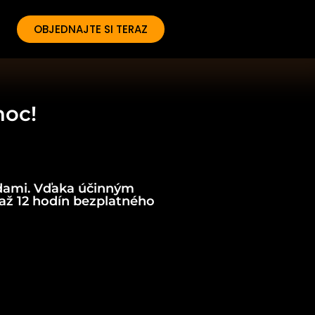
OBJEDNAJTE SI TERAZ
noc!
ódami. Vďaka účinným
ž 12 hodín bezplatného