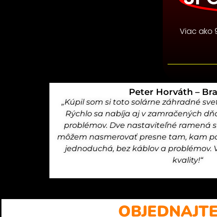
Viac ako 
Peter Horváth – Bra
„Kúpil som si toto solárne záhradné sve
Rýchlo sa nabíja aj v zamračených dňo
problémov. Dve nastaviteľné ramená sú
môžem nasmerovať presne tam, kam pot
jednoduchá, bez káblov a problémov. 
kvality!“
OBJEDNAJTE