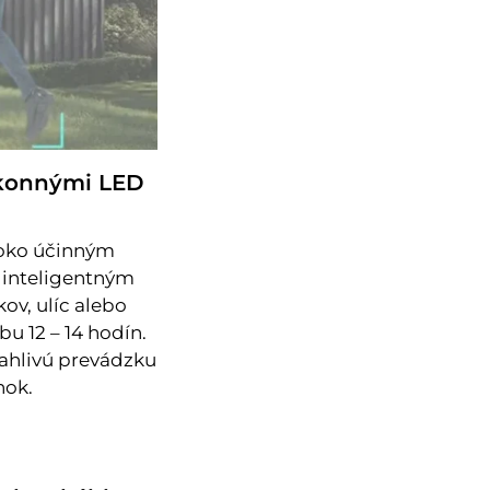
výkonnými LED
ysoko účinným
 inteligentným
ov, ulíc alebo
u 12 – 14 hodín.
ľahlivú prevádzku
nok.