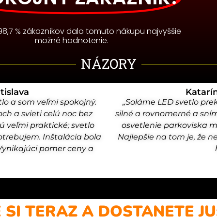
98,7 % zákazníkov dalo tomuto nákupu najvyššie
možné hodnotenie.
NÁZORY
tislava
Katarí
tlo a som veľmi spokojný.
„Solárne LED svetlo pre
ch a svieti celú noc bez
silné a rovnomerné a sní
 veľmi praktické; svetlo
osvetlenie parkoviska mo
rebujem. Inštalácia bola
Najlepšie na tom je, že 
Vynikajúci pomer ceny a
 SI TERAZ A DOSTANETE JU