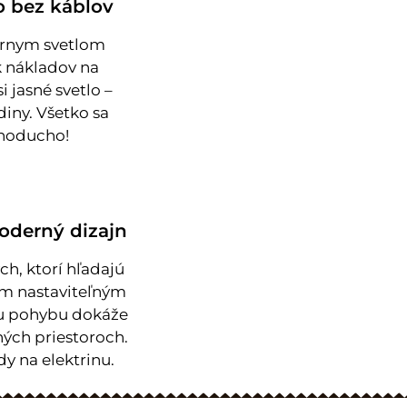
o bez káblov
lárnym svetlom
 nákladov na
i jasné svetlo –
iny. Všetko sa
dnoducho!
oderný dizajn
ch, ktorí hľadajú
om nastaviteľným
u pohybu dokáže
ných priestoroch.
y na elektrinu.