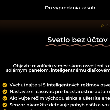
Do vypredania zásob
4,
Svetlo bez účtov 
Objavte revolúciu v mestskom osvetlení s
solárnym panelom, inteligentnému diaľkovém
Vychutnajte si 5 inteligentných režimov osvet
Nastavte si časovač pre bezstarostné autom
Aktivujte režim východu slnka a ušetrite e
Senzor okamžite detekuje pohyb osôb a vozi