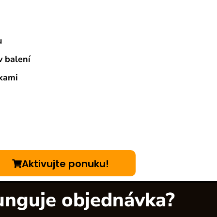
u
v balení
kami
Aktivujte ponuku!
unguje objednávka?