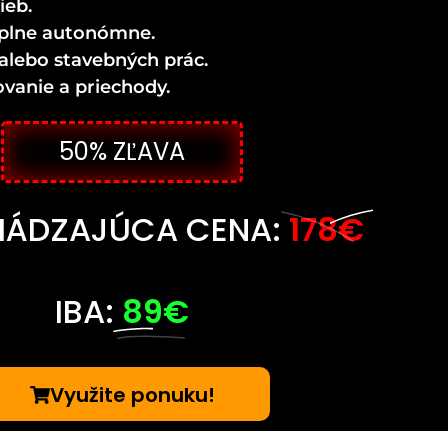
ieb.
 úplne autonómne.
alebo stavebných prác.
vanie a priechody.
50% ZĽAVA
HÁDZAJÚCA CENA:
178€
IBA:
89€
Využite ponuku!