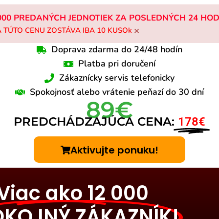
000 PREDANÝCH JEDNOTIEK ZA POSLEDNÝCH 24 HOD
×
 TÚTO CENU ZOSTÁVA IBA 10 KUSOk
Doprava zdarma do 24/48 hodín
Platba pri doručení
Zákaznícky servis telefonicky
Spokojnosť alebo vrátenie peňazí do 30 dní
89€
PREDCHÁDZAJÚCA CENA:
178€
Aktivujte ponuku!
Viac ako 12 000
OKOJNÝ ZÁKAZNÍK!