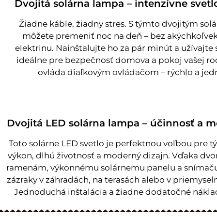
Dvojitá solárna lampa – intenzívne svetl
Žiadne káble, žiadny stres. S týmto dvojitým so
môžete premeniť noc na deň – bez akýchkoľvek
elektrinu. Nainštalujte ho za pár minút a užívajte s
ideálne pre bezpečnosť domova a pokoj vašej rod
ovláda diaľkovým ovládačom – rýchlo a je
Dvojitá LED solárna lampa – účinnosť a m
Toto solárne LED svetlo je perfektnou voľbou pre tý
výkon, dlhú životnosť a moderný dizajn. Vďaka dv
ramenám, výkonnému solárnemu panelu a snímač
zázraky v záhradách, na terasách alebo v priemysel
Jednoduchá inštalácia a žiadne dodatočné náklad