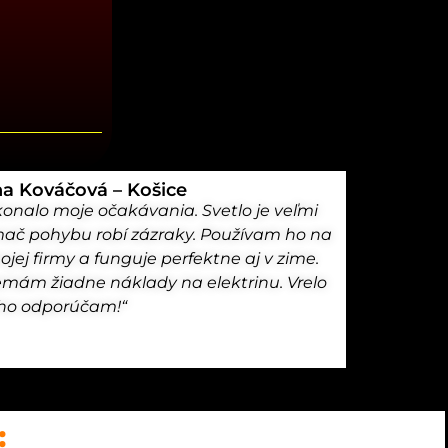
na Kováčová – Košice
konalo moje očakávania. Svetlo je veľmi
mač pohybu robí zázraky. Používam ho na
jej firmy a funguje perfektne aj v zime.
nemám žiadne náklady na elektrinu. Vrelo
ho odporúčam!“
: