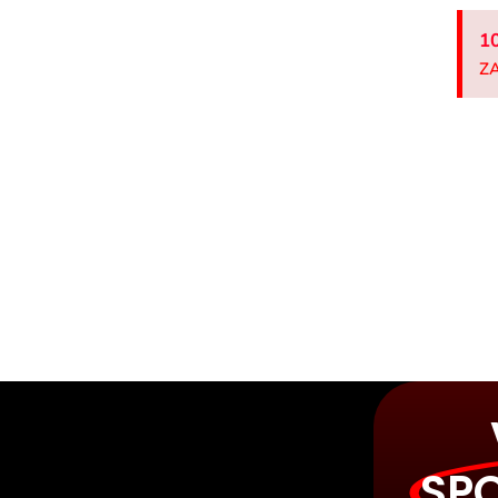
1
ZA
SP