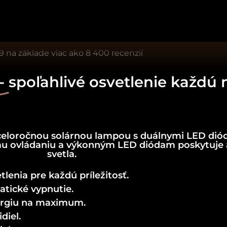
9 na základe viac ako 8 400 recenzií
-
spoľahlivé osvetlenie každú 
 celoročnou solárnou lampou s duálnymi LED di
u ovládaniu a výkonným LED diódam poskytuje a
svetla.
lenia pre každú príležitosť.
atické vypnutie.
nergiu na maximum.
diel.