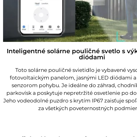
Inteligentné solárne pouličné svetlo s 
diódami
Toto solárne pouličné svietidlo je vybavené v
fotovoltaickým panelom, jasnými LED diódami a
senzorom pohybu. Je ideálne do záhrad, chodník
parkovísk a poskytuje nepretržité osvetlenie po dob
Jeho vodeodolné puzdro s krytím IP67 zaisťuje spo
za všetkých poveternostných podmie