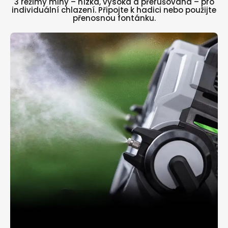
3 režimy mlhy – nízká, vysoká a přerušovaná – pro
individuální chlazení. Připojte k hadici nebo použijte
přenosnou fontánku.