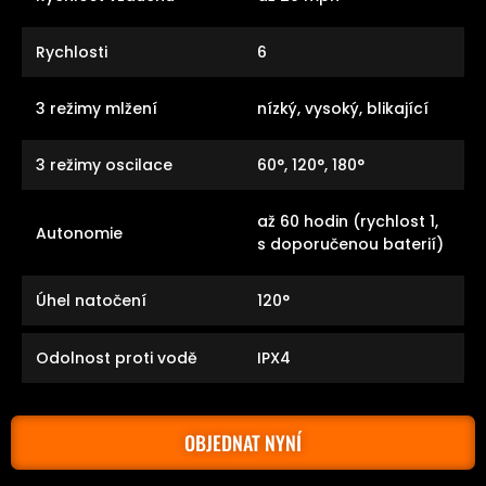
Rychlosti
6
3 režimy mlžení
nízký, vysoký, blikající
3 režimy oscilace
60°, 120°, 180°
až 60 hodin (rychlost 1,
Autonomie
s doporučenou baterií)
Úhel natočení
120°
Odolnost proti vodě
IPX4
OBJEDNAT NYNÍ