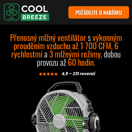
POŽÁDEJTE O NABÍDKU
Přenosný mlžný ventilátor
s
výkonným
prouděním vzduchu až 1 700 CFM,
6
rychlostmi
a
3 mlžnými režimy,
dobou
provozu až
60 hodin.
4,9 – 231 recenzí