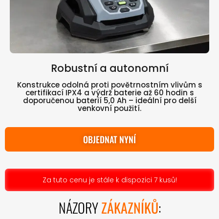
Robustní a autonomní
Konstrukce odolná proti povětrnostním vlivům s
certifikací IPX4 a výdrž baterie až 60 hodin s
doporučenou baterií 5,0 Ah – ideální pro delší
venkovní použití.
OBJEDNAT NYNÍ
Za tuto cenu je stále k dispozici 7 kusů!
NÁZORY
ZÁKAZNÍKŮ
: