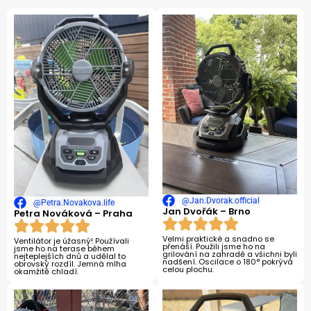
@Jan.Dvorak.official
@Petra.Novakova.life
Jan Dvořák – Brno
Petra Nováková – Praha
Velmi praktické a snadno se
Ventilátor je úžasný! Používali
přenáší. Použili jsme ho na
jsme ho na terase během
grilování na zahradě a všichni byli
nejteplejších dnů a udělal to
nadšení. Oscilace o 180° pokrývá
obrovský rozdíl. Jemná mlha
celou plochu.
okamžitě chladí.