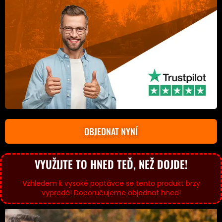
OBJEDNAT NYNÍ
VYUŽIJTE TO HNED TEĎ, NEŽ DOJDE!
Vzhledem k vysoké poptávce se tento produkt brzy
vyprodá! Doporučujeme objednat hned!