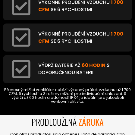
VÝKONNÉ PROUDĚNÍ VZDUCHU
1 700
CFM
SE 6 RYCHLOSTMI
VÝKONNÉ PROUDĚNÍ VZDUCHU
1 700
CFM
SE 6 RYCHLOSTMI
VÝDRŽ BATERIE AŽ
60 HODIN
S
DOPORUČENOU BATERII
Přenosný mlžící ventilátor nabízí výkonný průtok vzduchu až 1 700
CFM, 6 rychlostí a 3 režimy mlžení pro individuální chlazení. S
výdrží až 60 hodin a odolností IPX4 je ideální pro jakoukoli
venkovní aktivitu.
PRODLOUŽENÁ
ZÁRUKA
Con otros productos, solo obtienes 1 año de garantía. Con