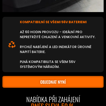
KOMPATIBILNÍ SE VŠEMI 56V BATERIEMI
AŽ 60 HODIN PROVOZU – IDEÁLNÍ PRO
NEPRETRŽITÉ CHLAZENÍ A VENKOVNÍ AKTIVITY.
RYCHLÉ NABÍJENÍ A LED INDIKÁTOR ÚROVNĚ
NAPITÍ BATERIE.
PLNÁ KOMPATIBILITA SE VŠEM 56V
SYSTÉMOVÝM NÁŘADÍM.
OBJEDNAT NYNÍ
NABÍDKA PŘI ZAHÁJENÍ
DNES SLEVA 50 %