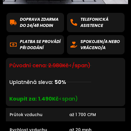
DOPRAVA ZDARMA
TELEFONICKÁ
DO 24/48 HODIN
ASISTENCE
PLATBA SE PROVÁDÍ
SPOKOJEN/A NEBO
PŘI DODÁNÍ
VRÁCENO/A
Původní cena:
2.980Kč
</span)
Uplatněná sleva:
50%
Koupit za: 1.490Kč
<span)
Průtok vzduchu
až 1 700 CFM
Rychlost vzduchu
až 20 mph