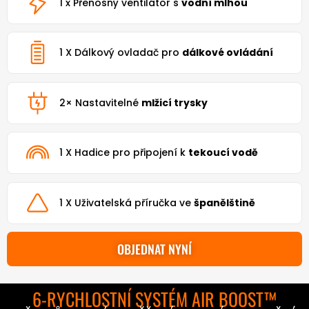
1 x Přenosný ventilátor s
vodní mlhou
1 X Dálkový ovladač pro
dálkové ovládání
2× Nastavitelné
mlžicí trysky
1 X Hadice pro připojení k
tekoucí vodě
1 X Uživatelská příručka ve
španělštině
OBJEDNAT NYNÍ
6-RYCHLOSTNÍ SYSTÉM AIR BOOST™