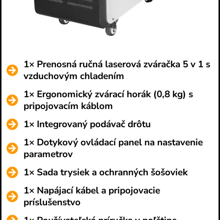
1× Prenosná ručná laserová zváračka 5 v 1 s
vzduchovým chladením
1× Ergonomický zvárací horák (0,8 kg) s
pripojovacím káblom
1× Integrovaný podávač drôtu
1× Dotykový ovládací panel na nastavenie
parametrov
1× Sada trysiek a ochranných šošoviek
1× Napájací kábel a pripojovacie
príslušenstvo