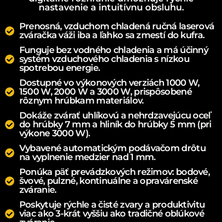
nastavenie a intuitívnu obsluhu.
Prenosná, vzduchom chladená ručná laserová
zváračka váži iba a ľahko sa zmestí do kufra.
Funguje bez vodného chladenia a má účinný
systém vzduchového chladenia s nízkou
spotrebou energie.
Dostupné vo výkonových verziách 1000 W,
1500 W, 2000 W a 3000 W, prispôsobené
rôznym hrúbkam materiálov.
Dokáže zvárať uhlíkovú a nehrdzavejúcu oceľ
do hrúbky 7 mm a hliník do hrúbky 5 mm (pri
výkone 3000 W).
Vybavené automatickým podávačom drôtu
na vyplnenie medzier nad 1 mm.
Ponúka päť prevádzkových režimov: bodové,
švové, pulzné, kontinuálne a opravárenské
zváranie.
Poskytuje rýchle a čisté zvary a produktivitu
viac ako 3-krát vyššiu ako tradičné oblúkové