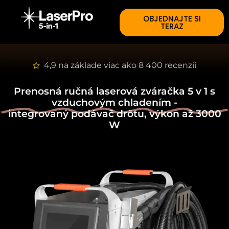
OBJEDNAJTE SI
TERAZ
4,9 na základe viac ako 8 400 recenzií
Prenosná ručná laserová zváračka 5 v 1 s
vzduchovým chladením -
integrovaný podávač drôtu, výkon až 3000
W