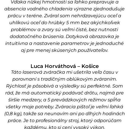
Vďaka nízkej hmotnosti sa ľahko prepravuje a
absencia vodného chladenia výrazne zjednodušuje
prácu v teréne. Zváral som nehrdzavejúcu oceľ a
uhlíkovú oceľ do hrúbky 5 mm bez akýchkoľvek
problémov a zvary sú veľmi čisté, bez nutnosti
dodatočného brúsenia. Dotyková obrazovka je
intuitívna a nastavenie parametrov je jednoduché
aj pre menej skúsených používateľov.
Luca Horváthová – Košice
Táto laserová zváračka mi ušetrila veľa času v
porovnaní s tradičným oblúkovým zváraním.
Rýchlosť je pôsobivá a výsledky sú perfektné. Som
rád, že má automatický podávač drôtu, najmä pre
širšie medzery, a 5 prevádzkových režimov spĺňa
všetky moje potreby. Zváracia pištoľ je veľmi ľahká
(0,8 kg), takže sa neunavím ani po dlhých hodinách
práce. Je to profesionálny stroj, ktorý odporúčam
každému, kto si cení vysoký výkon.