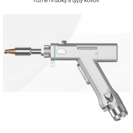
rôzne hrúbky a typy kovov.