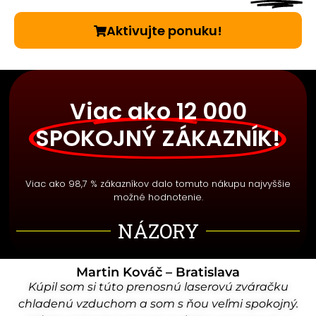
Aktivujte ponuku!
Viac ako 12 000
SPOKOJNÝ ZÁKAZNÍK!
Viac ako 98,7 % zákazníkov dalo tomuto nákupu najvyššie
možné hodnotenie.
NÁZORY
Martin Kováč – Bratislava
Kúpil som si túto prenosnú laserovú zváračku
chladenú vzduchom a som s ňou veľmi spokojný.