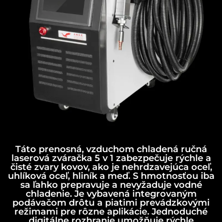
Táto prenosná, vzduchom chladená ručná
laserová zváračka 5 v 1 zabezpečuje rýchle a
čisté zvary kovov, ako je nehrdzavejúca oceľ,
uhlíková oceľ, hliník a meď. S hmotnosťou iba
sa ľahko prepravuje a nevyžaduje vodné
chladenie. Je vybavená integrovaným
podávačom drôtu a piatimi prevádzkovými
režimami pre rôzne aplikácie. Jednoduché
digitálne rozhranie umožňuje rýchle