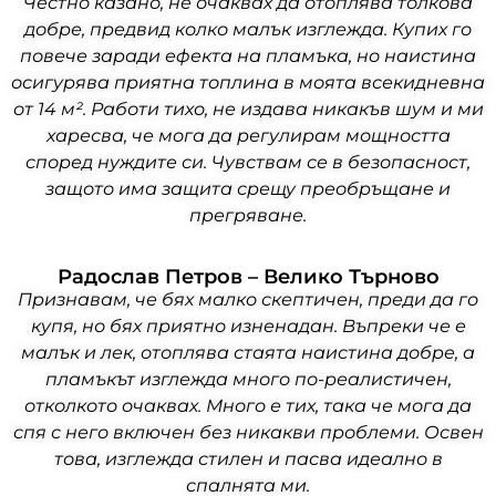
Честно казано, не очаквах да отоплява толкова
добре, предвид колко малък изглежда. Купих го
повече заради ефекта на пламъка, но наистина
осигурява приятна топлина в моята всекидневна
от 14 м². Работи тихо, не издава никакъв шум и ми
харесва, че мога да регулирам мощността
според нуждите си. Чувствам се в безопасност,
защото има защита срещу преобръщане и
прегряване.
Радослав Петров – Велико Търново
Признавам, че бях малко скептичен, преди да го
купя, но бях приятно изненадан. Въпреки че е
малък и лек, отоплява стаята наистина добре, а
пламъкът изглежда много по-реалистичен,
отколкото очаквах. Много е тих, така че мога да
спя с него включен без никакви проблеми. Освен
това, изглежда стилен и пасва идеално в
спалнята ми.