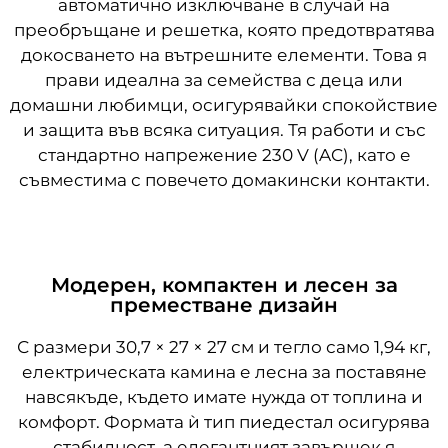
автоматично изключване в случай на
преобръщане и решетка, която предотвратява
докосването на вътрешните елементи. Това я
прави идеална за семейства с деца или
домашни любимци, осигурявайки спокойствие
и защита във всяка ситуация. Тя работи и със
стандартно напрежение 230 V (AC), като е
съвместима с повечето домакински контакти.
Модерен, компактен и лесен за
преместване дизайн
С размери 30,7 × 27 × 27 см и тегло само 1,94 кг,
електрическата камина е лесна за поставяне
навсякъде, където имате нужда от топлина и
комфорт. Формата ѝ тип пиедестал осигурява
стабилност, а елегантният завършек я