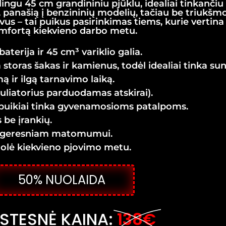
lingu 45 cm grandininiu pjūklu, idealiai tinkančiu
ią, panašią į benzininių modelių, tačiau be triukš
yvus – tai puikus pasirinkimas tiems, kurie vertin
mfortą kiekvieno darbo metu.
terija ir 45 cm³ variklio galia.
a storas šakas ir kamienus, todėl idealiai tinka 
ą ir ilgą tarnavimo laiką.
uliatorius parduodamas atskirai).
– puikiai tinka gyvenamosioms patalpoms.
be įrankių.
ai geresniam matomumui.
trolė kiekvieno pjovimo metu.
50% NUOLAIDA
STESNĖ KAINA:
138€