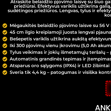
Atraskite belaidžio pjovimo laisvę su šiuo ga
priežiūrai. Efektyvus variklis užtikrina gal
sudėtingos priežiūros. Lengvas, tylus ir efekt
ko
Mėgaukitės belaidžio pjovimo laisve su 56 V ba
45 cm ilgio kreipiamoji juosta lengvai pjaun
Bešepetis variklis užtikrina aukštą efektyvum
Iki 300 pjovimų vienu įkrovimu (5,0 Ah akum
Tylus veikimas ir jokių išmetamųjų teršalų 
Automatinis grandinės tepimas ir įtempimas 
Atsparus oro sąlygoms (IPX4) ir LED žibint
Sveria tik 4,4 kg – patogumas ir visiška kon
ANK