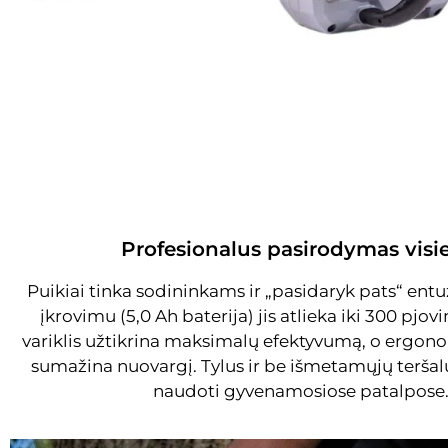
Profesionalus pasirodymas vis
Puikiai tinka sodininkams ir „pasidaryk pats“ ent
įkrovimu (5,0 Ah baterija) jis atlieka iki 300 pjo
variklis užtikrina maksimalų efektyvumą, o ergon
sumažina nuovargį. Tylus ir be išmetamųjų teršalų,
naudoti gyvenamosiose patalpose