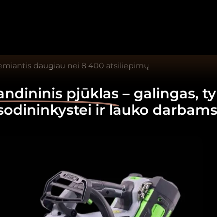
remiantis daugiau nei 8 400 atsiliepimų
andininis pjūklas
– galingas, ty
 sodininkystei ir lauko darbam