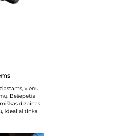
iems
uziastams, vienu
vimų. Bešepetis
omiškas dizainas
 idealiai tinka
.