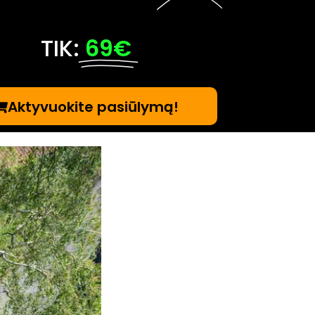
TIK:
69€
Aktyvuokite pasiūlymą!