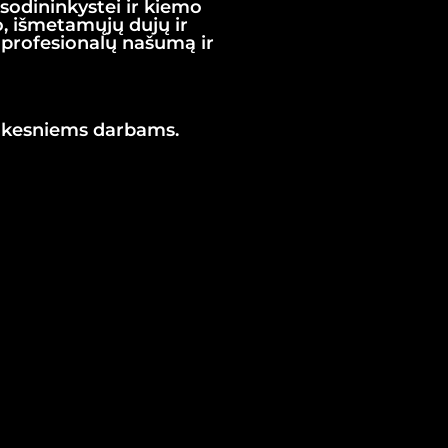
 sodininkystei ir kiemo
mo, išmetamųjų dujų ir
a profesionalų našumą ir
sunkesniems darbams.