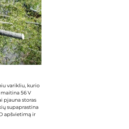
u varikliu, kurio
į maitina 56 V
i pjauna storas
kių supaprastina
D apšvietimą ir