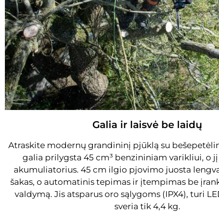
Galia ir laisvė be laidų
Atraskite modernų grandininį pjūklą su bešepetėlini
galia prilygsta 45 cm³ benzininiam varikliui, o j
akumuliatorius. 45 cm ilgio pjovimo juosta lengva
šakas, o automatinis tepimas ir įtempimas be įran
valdymą. Jis atsparus oro sąlygoms (IPX4), turi LE
sveria tik 4,4 kg.