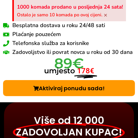
1000 komada prodano u posljednja 24 sata!
×
Ostalo je samo 10 komada po ovoj cijeni.
Besplatna dostava u roku 24/48 sati
Plaćanje pouzećem
Telefonska služba za korisnike
Zadovoljstvo ili povrat novca u roku od 30 dana
89€
umjesto
178€
Aktiviraj ponudu sada!
Više od 12 000
ZADOVOLJAN KUPAC!