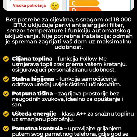
Bez potrebe za cijevima, s snagom od 18.000
BTU: uključuje perivi antialergijski filter,
senzor temperature i funkciju automatskog
isključivanja. Nije potrebna instalacija: odmah
je spreman zagrijati vaš dom uz maksimalnu
udobnost.
Ciljana toplina
– funkcija Follow Me
usmjerava topli zrak prema vašem kretanju,
osiguravajući personaliziranu udobnost.
Stalna higijena
– funkcija samočišćenja
održava uređaj uvijek čistim i učinkovitim.
Potpuna tišina
– zagrijava prostorije bez
neugodnih zvukova, idealno za opuštanje i
san.
Ušteda energije
– klasa A++ za snažnu toplinu
uz smanjenu potrošnju.
Pametna kontrola
– upravljajte grijanjem
putem svog pametnog telefona, gdje god se