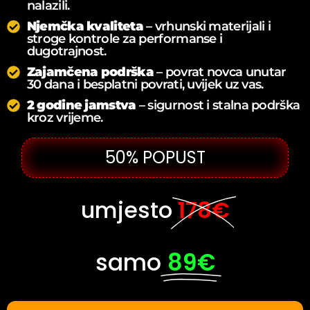
nalazili.
Njemčka kvaliteta
– vrhunski materijali i
stroge kontrole za performanse i
dugotrajnost.
Zajamčena podrška
– povrat novca unutar
30 dana i besplatni povrati, uvijek uz vas.
2 godine jamstva
– sigurnost i stalna podrška
kroz vrijeme.
50% POPUST
umjesto
178€
samo
89€