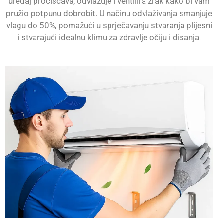
uređaj pročišćava, odvlažuje i ventilira zrak kako bi vam
pružio potpunu dobrobit. U načinu odvlaživanja smanjuje
vlagu do 50%, pomažući u sprječavanju stvaranja plijesni
i stvarajući idealnu klimu za zdravlje očiju i disanja.