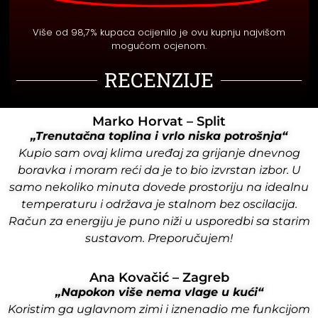
Više od 98,7% kupaca ocijenilo je ovu kupnju najvišom
mogućom ocjenom.
RECENZIJE
Marko Horvat – Split
„Trenutačna toplina i vrlo niska potrošnja“
Kupio sam ovaj klima uređaj za grijanje dnevnog
boravka i moram reći da je to bio izvrstan izbor. U
samo nekoliko minuta dovede prostoriju na idealnu
temperaturu i održava je stalnom bez oscilacija.
Račun za energiju je puno niži u usporedbi sa starim
sustavom. Preporučujem!
Ana Kovačić – Zagreb
„Napokon više nema vlage u kući“
Koristim ga uglavnom zimi i iznenadio me funkcijom