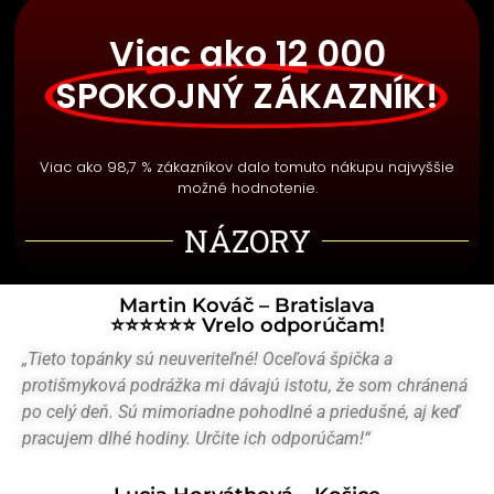
Viac ako 12 000
SPOKOJNÝ ZÁKAZNÍK!
Viac ako 98,7 % zákazníkov dalo tomuto nákupu najvyššie
možné hodnotenie.
NÁZORY
Martin Kováč – Bratislava
⭐⭐⭐⭐⭐⭐ Vrelo odporúčam!
„Tieto topánky sú neuveriteľné! Oceľová špička a
protišmyková podrážka mi dávajú istotu, že som chránená
po celý deň. Sú mimoriadne pohodlné a priedušné, aj keď
pracujem dlhé hodiny. Určite ich odporúčam!“