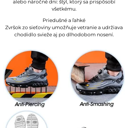
alebo náročné dni: štýl, ktorý sa prispôsobí
všetkému.
Priedušné a ľahké
Zvršok zo sieťoviny umožňuje vetranie a udržiava
chodidlo svieže aj po dlhodobom nosení.