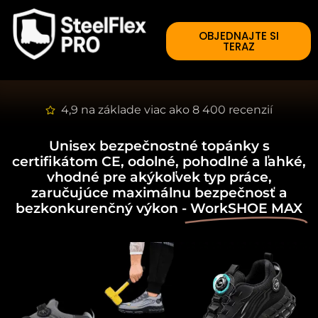
OBJEDNAJTE SI
TERAZ
4,9 na základe viac ako 8 400 recenzií
Unisex bezpečnostné topánky s
certifikátom CE, odolné, pohodlné a ľahké,
vhodné pre akýkoľvek typ práce,
zaručujúce maximálnu bezpečnosť a
bezkonkurenčný výkon -
WorkSHOE MAX