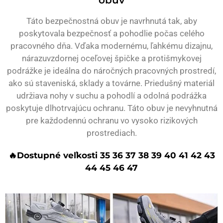
Táto bezpečnostná obuv je navrhnutá tak, aby
poskytovala bezpečnosť a pohodlie počas celého
pracovného dňa. Vďaka modernému, ľahkému dizajnu,
nárazuvzdornej oceľovej špičke a protišmykovej
podrážke je ideálna do náročných pracovných prostredí,
ako sú staveniská, sklady a továrne. Priedušný materiál
udržiava nohy v suchu a pohodlí a odolná podrážka
poskytuje dlhotrvajúcu ochranu. Táto obuv je nevyhnutná
pre každodennú ochranu vo vysoko rizikových
prostrediach.
🔥Dostupné veľkosti 35 36 37 38 39 40 41 42 43
44 45 46 47