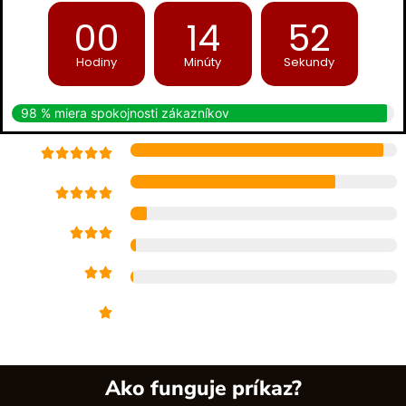
00
14
51
Hodiny
Minúty
Sekundy
98 % miera spokojnosti zákazníkov
Ako funguje príkaz?