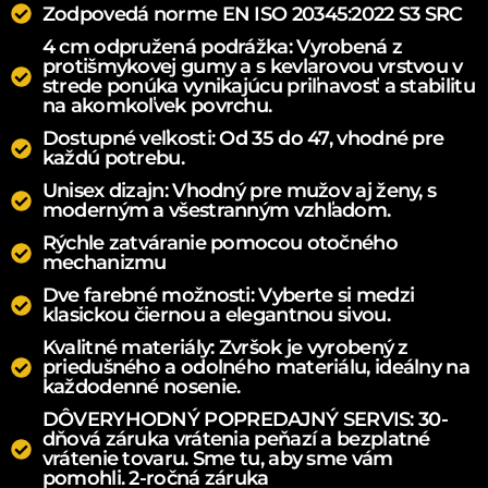
Zodpovedá norme EN ISO 20345:2022 S3 SRC
4 cm odpružená podrážka: Vyrobená z
protišmykovej gumy a s kevlarovou vrstvou v
strede ponúka vynikajúcu priľnavosť a stabilitu
na akomkoľvek povrchu.
Dostupné veľkosti: Od 35 do 47, vhodné pre
každú potrebu.
Unisex dizajn: Vhodný pre mužov aj ženy, s
moderným a všestranným vzhľadom.
Rýchle zatváranie pomocou otočného
mechanizmu
Dve farebné možnosti: Vyberte si medzi
klasickou čiernou a elegantnou sivou.
Kvalitné materiály: Zvršok je vyrobený z
priedušného a odolného materiálu, ideálny na
každodenné nosenie.
DÔVERYHODNÝ POPREDAJNÝ SERVIS: 30-
dňová záruka vrátenia peňazí a bezplatné
vrátenie tovaru. Sme tu, aby sme vám
pomohli. 2-ročná záruka