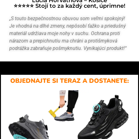
Lucia Horváthová – Košice
⭐⭐⭐⭐⭐ Stojí to za každý cent, úprimne!
„S touto bezpečnostnou obuvou som veľmi spokojný!
Je vhodná na dlhé zmeny, nepôsobí ťažko a priedušný
materiál udržiava moje nohy v suchu. Ochrana proti
nárazom a prepichnutiu ma chráni a protišmyková
podrážka zabraňuje pošmyknutiu. Vynikajúci produkt!“
OBJEDNAJTE SI TERAZ A DOSTANETE: