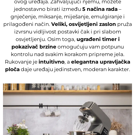
ovog uređaja. Zahvaljujući njemu, možete
jednostavno birati između
5 načina rada
–
gnječenje, miksanje, miješanje, emulgiranje i
prilagođeni način.
Veliki, osvijetljeni zaslon
pruža
izvrsnu vidljivost postavki čak i pri slabom
osvjetljenju. Osim toga,
ugrađeni timer i
pokazivač brzine
omogućuju vam potpunu
kontrolu nad svakim korakom pripreme jela.
Rukovanje je
intuitivno
, a
elegantna upravljačka
ploča
daje uređaju jedinstven, moderan karakter.