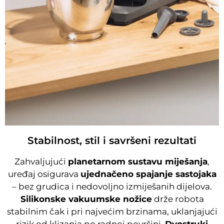
Stabilnost, stil i savršeni rezultati
Zahvaljujući
planetarnom sustavu miješanja
,
uređaj osigurava
ujednačeno spajanje sastojaka
– bez grudica i nedovoljno izmiješanih dijelova.
Silikonske vakuumske nožice
drže robota
stabilnim čak i pri najvećim brzinama, uklanjajući