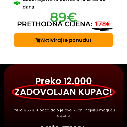
dana
89€
PRETHODNA CIJENA:
178€
Aktivirajte ponudu!
Preko 12.000
ZADOVOLJAN KUPAC!
Preko 98,7% kupaca dalo je ovoj kupnji najvišu moguću
ocjenu.