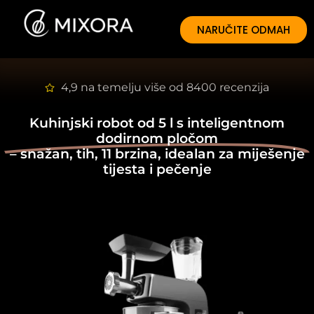
NARUČITE ODMAH
4,9 na temelju više od 8400 recenzija
Kuhinjski robot od 5 l s inteligentnom
dodirnom pločom
– snažan, tih, 11 brzina, idealan za miješenje
tijesta i pečenje