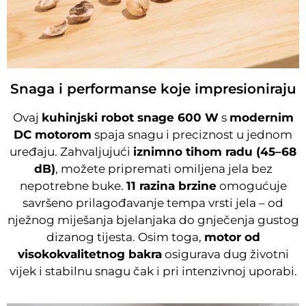
Snaga i performanse koje impresioniraju
Ovaj
kuhinjski robot snage 600 W
s
modernim
DC motorom
spaja snagu i preciznost u jednom
uređaju. Zahvaljujući
iznimno tihom radu (45–68
dB)
, možete pripremati omiljena jela bez
nepotrebne buke.
11 razina brzine
omogućuje
savršeno prilagođavanje tempa vrsti jela – od
nježnog miješanja bjelanjaka do gnječenja gustog
dizanog tijesta. Osim toga,
motor od
visokokvalitetnog bakra
osigurava dug životni
vijek i stabilnu snagu čak i pri intenzivnoj uporabi.