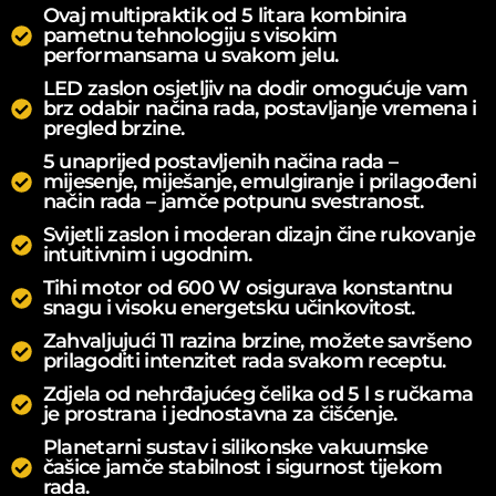
Ovaj multipraktik od 5 litara kombinira
pametnu tehnologiju s visokim
performansama u svakom jelu.
LED zaslon osjetljiv na dodir omogućuje vam
brz odabir načina rada, postavljanje vremena i
pregled brzine.
5 unaprijed postavljenih načina rada –
mijesenje, miješanje, emulgiranje i prilagođeni
način rada – jamče potpunu svestranost.
Svijetli zaslon i moderan dizajn čine rukovanje
intuitivnim i ugodnim.
Tihi motor od 600 W osigurava konstantnu
snagu i visoku energetsku učinkovitost.
Zahvaljujući 11 razina brzine, možete savršeno
prilagoditi intenzitet rada svakom receptu.
Zdjela od nehrđajućeg čelika od 5 l s ručkama
je prostrana i jednostavna za čišćenje.
Planetarni sustav i silikonske vakuumske
čašice jamče stabilnost i sigurnost tijekom
rada.