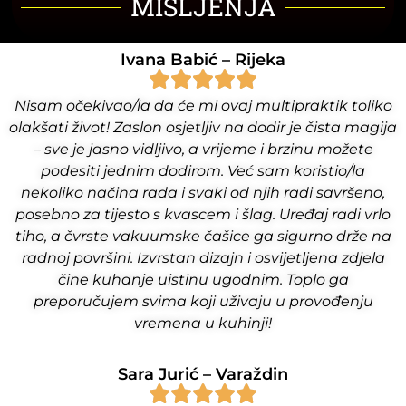
MIŠLJENJA
Ivana Babić – Rijeka
Nisam očekivao/la da će mi ovaj multipraktik toliko
olakšati život! Zaslon osjetljiv na dodir je čista magija
– sve je jasno vidljivo, a vrijeme i brzinu možete
podesiti jednim dodirom. Već sam koristio/la
nekoliko načina rada i svaki od njih radi savršeno,
posebno za tijesto s kvascem i šlag. Uređaj radi vrlo
tiho, a čvrste vakuumske čašice ga sigurno drže na
radnoj površini. Izvrstan dizajn i osvijetljena zdjela
čine kuhanje uistinu ugodnim. Toplo ga
preporučujem svima koji uživaju u provođenju
vremena u kuhinji!
Sara Jurić – Varaždin