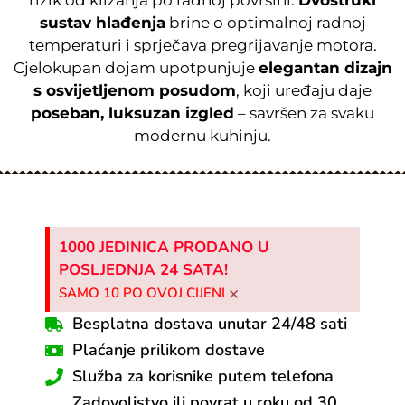
rizik od klizanja po radnoj površini.
Dvostruki
sustav hlađenja
brine o optimalnoj radnoj
temperaturi i sprječava pregrijavanje motora.
Cjelokupan dojam upotpunjuje
elegantan dizajn
s osvijetljenom posudom
, koji uređaju daje
poseban, luksuzan izgled
– savršen za svaku
modernu kuhinju.
1000 JEDINICA PRODANO U
POSLJEDNJA 24 SATA!
×
SAMO 10 PO OVOJ CIJENI
Besplatna dostava unutar 24/48 sati
Plaćanje prilikom dostave
Služba za korisnike putem telefona
Zadovoljstvo ili povrat u roku od 30