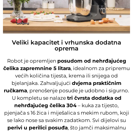
Veliki kapacitet i vrhunska dodatna
oprema
Robot je opremljen
posudom od nehrđajućeg
čelika zapremnine 5 litara
, idealnom za pripremu
većih količina tijesta, krema ili snijega od
bjelanjaka. Zahvaljujući
dvjema praktičnim
ručkama
, prenošenje posude je udobno i sigurno.
U kompletu se nalaze
tri čvrsta dodatka od
nehrđajućeg čelika 304
– kuka za tijesto,
pjenjača s 16 žica i miješalica s mekim rubom, koji
se lako nose sa svakim zadatkom. Svi dijelovi su
perivi u perilici posuđa
, što jamči maksimalnu