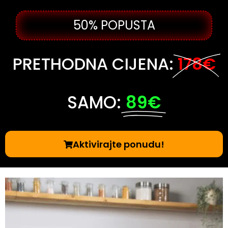
50% POPUSTA
PRETHODNA CIJENA:
178€
SAMO:
89€
Aktivirajte ponudu!