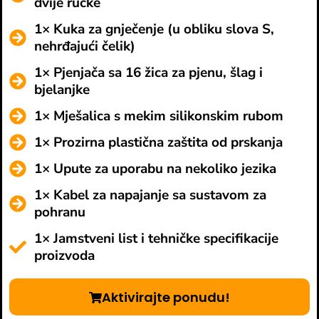
dvije ručke
1× Kuka za gnječenje (u obliku slova S,
nehrđajući čelik)
1× Pjenjača sa 16 žica za pjenu, šlag i
bjelanjke
1× Mješalica s mekim silikonskim rubom
1× Prozirna plastična zaštita od prskanja
1× Upute za uporabu na nekoliko jezika
1× Kabel za napajanje sa sustavom za
pohranu
1× Jamstveni list i tehničke specifikacije
proizvoda
Aktivirajte ponudu!